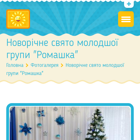
Новорічне свято молодшої
групи "Ромашка"
Головна
Фотогалерея
Новорічне свято молодшої
групи "Ромашка"