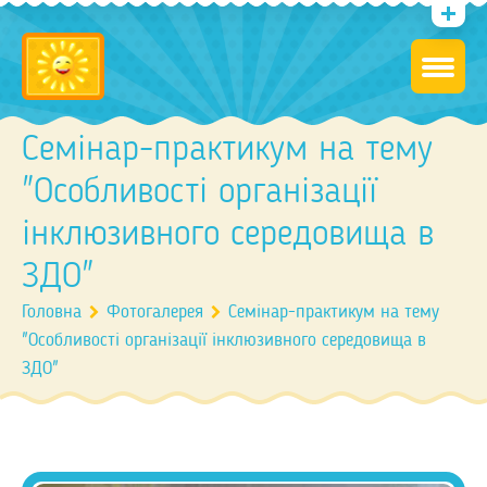
Семінар-практикум на тему
"Особливості організації
інклюзивного середовища в
ЗДО"
Головна
Фотогалерея
Семінар-практикум на тему
"Особливості організації інклюзивного середовища в
ЗДО"